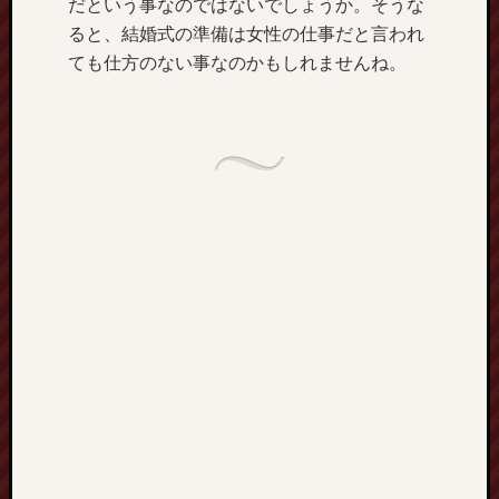
だという事なのではないでしょうか。そうな
定
ると、結婚式の準備は女性の仕事だと言われ
ペ
ても仕方のない事なのかもしれませんね。
ー
ジ
サ
イ
ト
マ
ッ
プ
仕
事
の
対
価
医
療
の
現
場