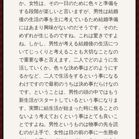
ア
か。女性は、その一日のために色々と準備を
ー
する段階が楽しいと言いますが、男性は結婚
カ
後の生活の事を主に考えているため結婚準備
イ
にはあまり興味がないのだそうです。そのた
ブ
めずれが生じるのですね。これは驚きですよ
ね。しかし、男性が考える結婚後の生活につ
いてじっくりと考えることも大切なことなの
カ
で重要な事と言えます。二人でどのように生
テ
活していくか。色々な決め事はどのようにす
ゴ
るかなど、二人で生活をするという事になる
リ
ー
わけですので最初のうちは決め事だらけなの
です。ということは、男性の頭の中ではもう
結
新生活がスタートしているという事になりま
婚
す。実際に結生活が始まった時に焦ることの
計
画
ないよう考えておくという事はとても良いこ
とですよね。男性というものは物事の先を読
むのが上手で、女性は目の前の事に一生懸命
固