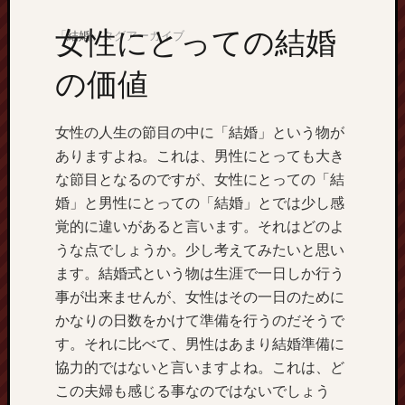
女性にとっての結婚
「
結婚
」タグアーカイブ
の価値
2026年
月
火
水
女性の人生の節目の中に「結婚」という物が
ありますよね。これは、男性にとっても大き
な節目となるのですが、女性にとっての「結
3
4
5
6
婚」と男性にとっての「結婚」とでは少し感
10
11
12
1
覚的に違いがあると言います。それはどのよ
17
18
19
2
うな点でしょうか。少し考えてみたいと思い
24
25
26
2
ます。結婚式という物は生涯で一日しか行う
31
事が出来ませんが、女性はその一日のために
かなりの日数をかけて準備を行うのだそうで
す。それに比べて、男性はあまり結婚準備に
協力的ではないと言いますよね。これは、ど
この夫婦も感じる事なのではないでしょう